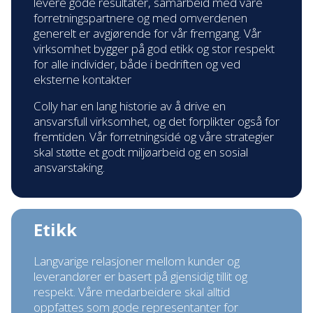
levere gode resultater, samarbeid med våre
forretningspartnere og med omverdenen
generelt er avgjørende for vår fremgang. Vår
virksomhet bygger på god etikk og stor respekt
for alle individer, både i bedriften og ved
eksterne kontakter
Colly har en lang historie av å drive en
ansvarsfull virksomhet, og det forplikter også for
fremtiden. Vår forretningsidé og våre strategier
skal støtte et godt miljøarbeid og en sosial
ansvarstaking.
Etikk
Langvarige relasjoner mellom kunder og
leverandører er basert på gjensidig tillit og
respekt. Våre medarbeidere skal alltid
oppfattes som gode representanter for