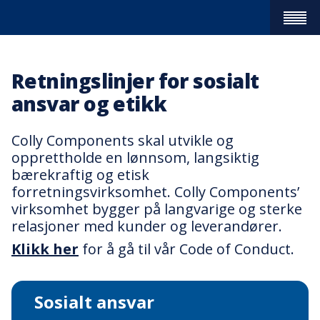
PRODUKTER
+
OM OSS
+
KVALITET MED KUNNSKAP
HISTORIE
BRANSJER
+
AUTOMOTIVE
VERKSTEDSINDUSTRIEN
KOMMERSIELLE KJØRETØY
PLASTINDUSTRIEN
BÆREKRAFT
OPPLÆRING
SERVICE
KARRIERE
NYHETER
KONTAKT
+
LEVERINGSVILKÅR
Close
Retningslinjer for sosialt
ansvar og etikk
Colly Components skal utvikle og
opprettholde en lønnsom, langsiktig
bærekraftig og etisk
forretningsvirksomhet. Colly Components’
virksomhet bygger på langvarige og sterke
relasjoner med kunder og leverandører.
Klikk her
for å gå til vår Code of Conduct.
Sosialt ansvar