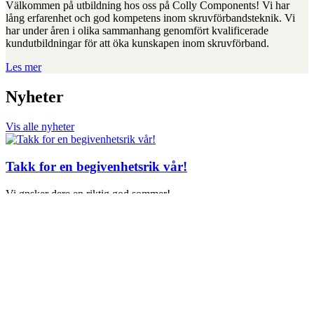
Välkommen på utbildning hos oss på Colly Components! Vi har
lång erfarenhet och god kompetens inom skruvförbandsteknik. Vi
har under åren i olika sammanhang genomfört kvalificerade
kundutbildningar för att öka kunskapen inom skruvförband.
Les mer
Nyheter
Vis alle nyheter
Takk for en begivenhetsrik vår!
Vi ønsker dere en riktig god sommer!
Fordyp kunnskapen deres i høst!
Til høsten tilbyr vi igjen våre populære kurs i
skrueforbindingsteknikk.