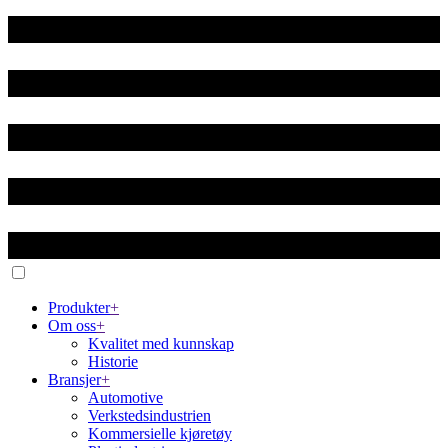
Produkter
+
Om oss
+
Kvalitet med kunnskap
Historie
Bransjer
+
Automotive
Verkstedsindustrien
Kommersielle kjøretøy