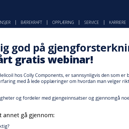
NSJER
BÆREKRAFT
OPPLÆRING
SERVICE
KARRIERE
elig god på gjengforsterkn
rt gratis webinar!
elicoil hos Colly Components, er sannsynligvis den som er b
erfaring med å lede opplæringer om hvordan man velger rik
muligheter og fordeler med gjengeinnsatser og gjennomgå n
nt annet gå gjennom:
ktig?